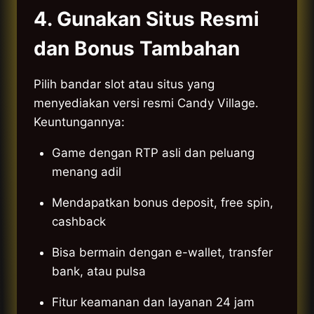
4. Gunakan Situs Resmi
dan Bonus Tambahan
Pilih bandar slot atau situs yang
menyediakan versi resmi Candy Village.
Keuntungannya:
Game dengan RTP asli dan peluang
menang adil
Mendapatkan bonus deposit, free spin,
cashback
Bisa bermain dengan e-wallet, transfer
bank, atau pulsa
Fitur keamanan dan layanan 24 jam