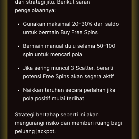
dari strategi jitu. Berikut saran
pengelolaannya:
Gunakan maksimal 20–30% dari saldo
untuk bermain Buy Free Spins
Bermain manual dulu selama 50–100
spin untuk mencari pola
Jika sering muncul 3 Scatter, berarti
potensi Free Spins akan segera aktif
Naikkan taruhan secara perlahan jika
pola positif mulai terlihat
Strategi bertahap seperti ini akan
mengurangi risiko dan memberi ruang bagi
peluang jackpot.