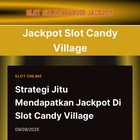
Skip
to
content
Jackpot Slot Candy
Village
SLOT ONLINE
Strategi Jitu
Mendapatkan Jackpot Di
Slot Candy Village
09/09/2025