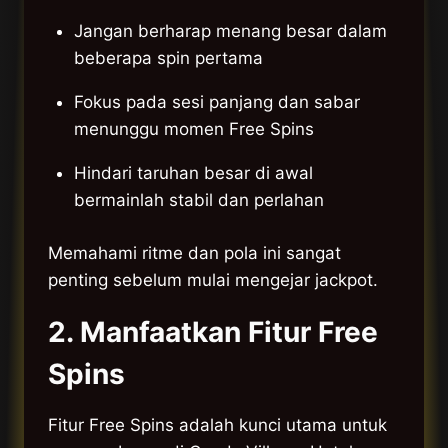
Jangan berharap menang besar dalam
beberapa spin pertama
Fokus pada sesi panjang dan sabar
menunggu momen Free Spins
Hindari taruhan besar di awal
bermainlah stabil dan perlahan
Memahami ritme dan pola ini sangat
penting sebelum mulai mengejar jackpot.
2. Manfaatkan Fitur Free
Spins
Fitur Free Spins adalah kunci utama untuk