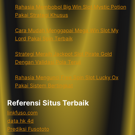
Rahasia Membobol Big Win Slot Mystic Potion
Pakai Strategi Khusus
Cara Mudah Menggapai Mega Win Slot My
Lord Pakai Spin Terbaik
Strategi Meraih Jackpot Slot Pirate Gold
Dengan Validasi Pola Teruji
Rahasia Mengunci Free Spin Slot Lucky Ox
Pakai Sistem Bertingkat
Referensi Situs Terbaik
linkfuso.com
data hk 4d
Prediksi Fusototo