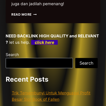
juga dan jadilah pemenang!
MENANG
READ MORE
BESAR
ITU
MUDAH
BERMAIN
NEED BACKLINK HIGH QUALITY and RELEVANT
SLOT
?
let us help.
click here
WILD
FIREWORKS
Search
Search
Recent Posts
Trik Tersembunyi Untuk Menguasai Profit
Besar Slot Book of Fallen