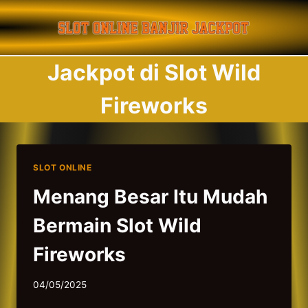
Skip
to
content
Jackpot di Slot Wild
Fireworks
SLOT ONLINE
Menang Besar Itu Mudah
Bermain Slot Wild
Fireworks
04/05/2025