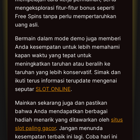
mengeksplorasi fitur-fitur bonus seperti
Free Spins tanpa perlu mempertaruhkan
uang asli.
Bermain dalam mode demo juga memberi
Anda kesempatan untuk lebih memahami
kapan waktu yang tepat untuk
meningkatkan taruhan atau beralih ke
taruhan yang lebih konservatif. Simak dan
ikuti terus informasi terupdate mengenai
seputar
SLOT ONLINE
.
Mainkan sekarang juga dan pastikan
bahwa Anda mendapatkan berbagai
hadiah menarik yang ditawarkan oleh
situs
slot paling gacor
. Jangan menunda
kesempatan terbaik ini lagi. Coba hari ini