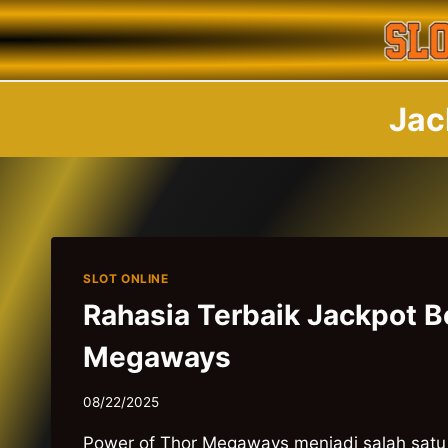
Skip
to
content
Jac
SLOT ONLINE
Rahasia Terbaik Jackpot B
Megaways
08/22/2025
Power of Thor Megaways menjadi salah satu 