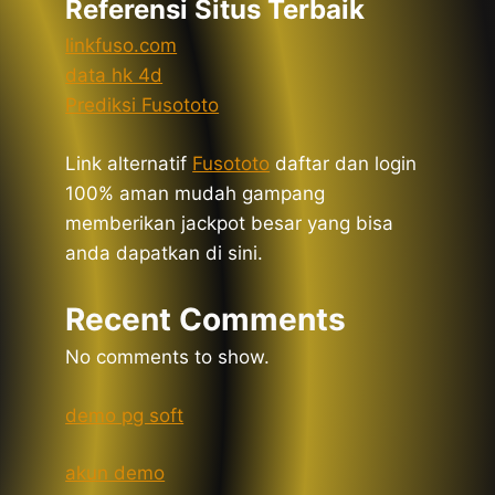
Referensi Situs Terbaik
linkfuso.com
data hk 4d
Prediksi Fusototo
Link alternatif
Fusototo
daftar dan login
100% aman mudah gampang
memberikan jackpot besar yang bisa
anda dapatkan di sini.
Recent Comments
No comments to show.
demo pg soft
akun demo