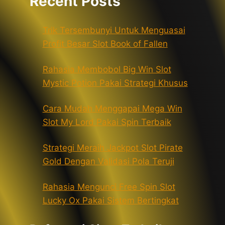
Recent Posts
Trik Tersembunyi Untuk Menguasai
Profit Besar Slot Book of Fallen
Rahasia Membobol Big Win Slot
Mystic Potion Pakai Strategi Khusus
Cara Mudah Menggapai Mega Win
Slot My Lord Pakai Spin Terbaik
Strategi Meraih Jackpot Slot Pirate
Gold Dengan Validasi Pola Teruji
Rahasia Mengunci Free Spin Slot
Lucky Ox Pakai Sistem Bertingkat