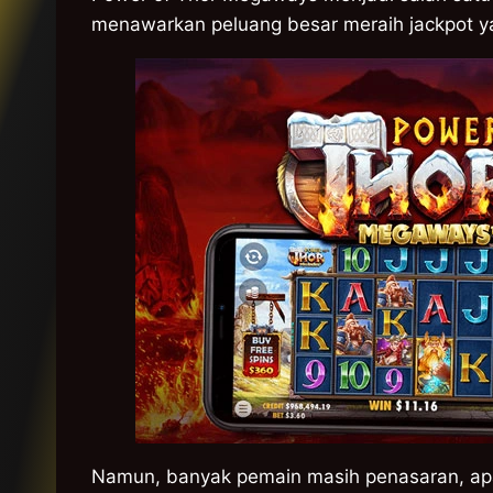
menawarkan peluang besar meraih jackpot y
Namun, banyak pemain masih penasaran, ap