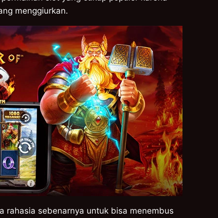
ang menggiurkan.
a rahasia sebenarnya untuk bisa menembus