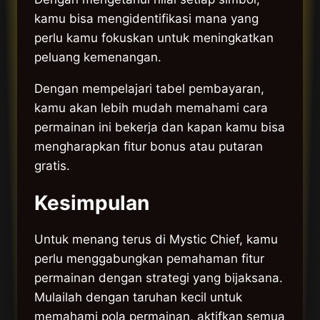
kamu bisa mengidentifikasi mana yang
perlu kamu fokuskan untuk meningkatkan
peluang kemenangan.
Dengan mempelajari tabel pembayaran,
kamu akan lebih mudah memahami cara
permainan ini bekerja dan kapan kamu bisa
mengharapkan fitur bonus atau putaran
gratis.
Kesimpulan
Untuk menang terus di Mystic Chief, kamu
perlu menggabungkan pemahaman fitur
permainan dengan strategi yang bijaksana.
Mulailah dengan taruhan kecil untuk
memahami pola permainan, aktifkan semua