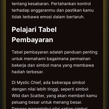
tentang kesabaran. Pertahankan kontrol
terhadap anggaranmu dan pastikan kamu
tidak terbawa emosi dalam bertaruh.
Pelajari Tabel
Pembayaran
Tabel pembayaran adalah panduan penting
untuk memahami bagaimana permainan
bekerja dan simbol mana yang membawa
hadiah terbesar.
Di Mystic Chief, ada beberapa simbol
dengan nilai lebih tinggi, seperti simbol
Wild dan Scatter, yang akan memberi kamu
peluang besar untuk menang besar.
Dengan mengetahui nilai setiap simbol,