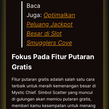
Baca
Juga:
Optimalkan
Peluang Jackpot
Besar di Slot
Smugglers Cove
Fokus Pada Fitur Putaran
Gratis
Fitur putaran gratis adalah salah satu cara
terbaik untuk meraih kemenangan besar di
Mystic Chief. Simbol Scatter yang muncul
di gulungan akan memicu putaran gratis,
memberi kamu kesempatan untuk menang