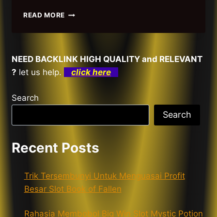
CARA
READ MORE
MENANG
TERUS
DI
SLOT
NEED BACKLINK HIGH QUALITY and RELEVANT
MYSTIC
?
let us help.
click here
CHIEF
DENGAN
STRATEGI
Search
AMPUH
Search
Recent Posts
Trik Tersembunyi Untuk Menguasai Profit
Besar Slot Book of Fallen
Rahasia Membobol Big Win Slot Mystic Potion