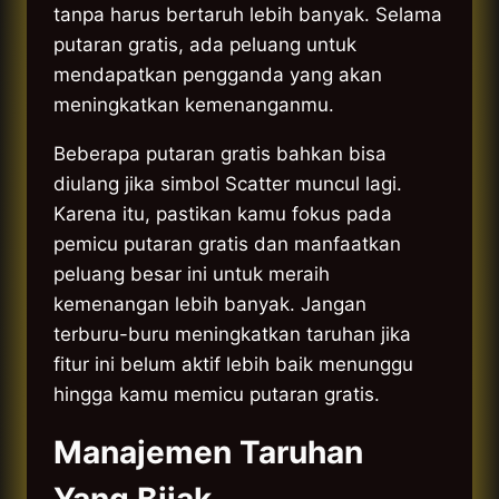
tanpa harus bertaruh lebih banyak. Selama
putaran gratis, ada peluang untuk
mendapatkan pengganda yang akan
meningkatkan kemenanganmu.
Beberapa putaran gratis bahkan bisa
diulang jika simbol Scatter muncul lagi.
Karena itu, pastikan kamu fokus pada
pemicu putaran gratis dan manfaatkan
peluang besar ini untuk meraih
kemenangan lebih banyak. Jangan
terburu-buru meningkatkan taruhan jika
fitur ini belum aktif lebih baik menunggu
hingga kamu memicu putaran gratis.
Manajemen Taruhan