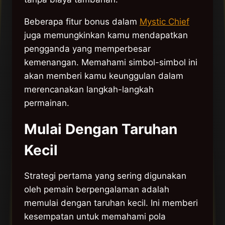
Beberapa fitur bonus dalam
Mystic Chief
juga memungkinkan kamu mendapatkan
pengganda yang memperbesar
kemenangan. Memahami simbol-simbol ini
akan memberi kamu keunggulan dalam
merencanakan langkah-langkah
permainan.
Mulai Dengan Taruhan
Kecil
Strategi pertama yang sering digunakan
oleh pemain berpengalaman adalah
memulai dengan taruhan kecil. Ini memberi
kesempatan untuk memahami pola