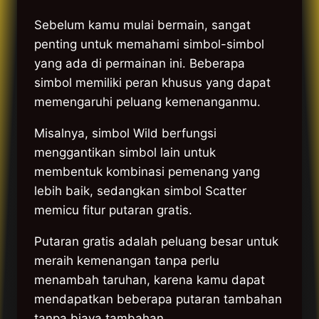
Sebelum kamu mulai bermain, sangat
penting untuk memahami simbol-simbol
yang ada di permainan ini. Beberapa
simbol memiliki peran khusus yang dapat
memengaruhi peluang kemenanganmu.
Misalnya, simbol Wild berfungsi
menggantikan simbol lain untuk
membentuk kombinasi pemenang yang
lebih baik, sedangkan simbol Scatter
memicu fitur putaran gratis.
Putaran gratis adalah peluang besar untuk
meraih kemenangan tanpa perlu
menambah taruhan, karena kamu dapat
mendapatkan beberapa putaran tambahan
tanpa biaya tambahan.