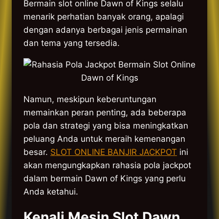
Bermain slot online Dawn of Kings selalu
menarik perhatian banyak orang, apalagi
dengan adanya berbagai jenis permainan
dan tema yang tersedia.
Namun, meskipun keberuntungan
memainkan peran penting, ada beberapa
pola dan strategi yang bisa meningkatkan
peluang Anda untuk meraih kemenangan
besar.
SLOT ONLINE BANJIR JACKPOT
ini
akan mengungkapkan rahasia pola jackpot
dalam bermain Dawn of Kings yang perlu
Anda ketahui.
Kenali Mesin Slot Dawn