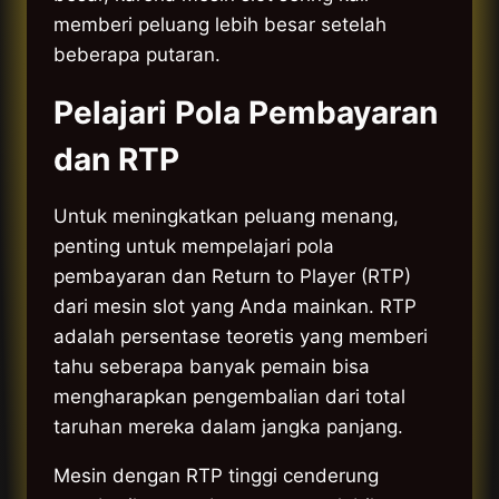
memberi peluang lebih besar setelah
beberapa putaran.
Pelajari Pola Pembayaran
dan RTP
Untuk meningkatkan peluang menang,
penting untuk mempelajari pola
pembayaran dan Return to Player (RTP)
dari mesin slot yang Anda mainkan. RTP
adalah persentase teoretis yang memberi
tahu seberapa banyak pemain bisa
mengharapkan pengembalian dari total
taruhan mereka dalam jangka panjang.
Mesin dengan RTP tinggi cenderung