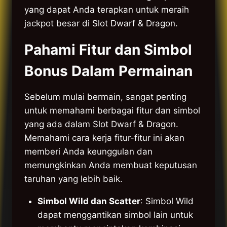
yang dapat Anda terapkan untuk meraih
jackpot besar di Slot Dwarf & Dragon.
Pahami Fitur dan Simbol
Bonus Dalam Permainan
Sebelum mulai bermain, sangat penting
untuk memahami berbagai fitur dan simbol
yang ada dalam Slot Dwarf & Dragon.
Memahami cara kerja fitur-fitur ini akan
memberi Anda keunggulan dan
memungkinkan Anda membuat keputusan
taruhan yang lebih baik.
Simbol Wild dan Scatter
: Simbol Wild
dapat menggantikan simbol lain untuk