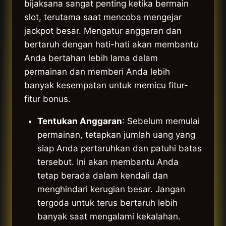
bijaksana sangat penting ketika bermain
slot, terutama saat mencoba mengejar
jackpot besar. Mengatur anggaran dan
bertaruh dengan hati-hati akan membantu
Anda bertahan lebih lama dalam
permainan dan memberi Anda lebih
banyak kesempatan untuk memicu fitur-
fitur bonus.
Tentukan Anggaran
: Sebelum memulai
permainan, tetapkan jumlah uang yang
siap Anda pertaruhkan dan patuhi batas
tersebut. Ini akan membantu Anda
tetap berada dalam kendali dan
menghindari kerugian besar. Jangan
tergoda untuk terus bertaruh lebih
banyak saat mengalami kekalahan.