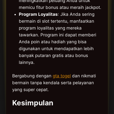
meningkatkan peluang Anda untuk
memicu fitur bonus atau meraih jackpot.
Program Loyalitas
: Jika Anda sering
bermain di slot tertentu, manfaatkan
program loyalitas yang mereka
tawarkan. Program ini dapat memberi
Anda poin atau hadiah yang bisa
digunakan untuk mendapatkan lebih
banyak putaran gratis atau bonus
lainnya.
Bergabung dengan
gta togel
dan nikmati
bermain tanpa kendala serta pelayanan
yang super cepat.
Kesimpulan