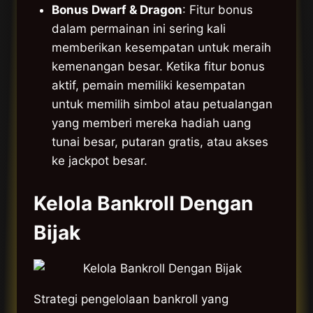
Bonus Dwarf & Dragon
: Fitur bonus
dalam permainan ini sering kali
memberikan kesempatan untuk meraih
kemenangan besar. Ketika fitur bonus
aktif, pemain memiliki kesempatan
untuk memilih simbol atau petualangan
yang memberi mereka hadiah uang
tunai besar, putaran gratis, atau akses
ke jackpot besar.
Kelola Bankroll Dengan
Bijak
Strategi pengelolaan bankroll yang