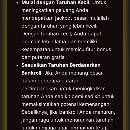
Mulai dengan Taruhan Kecil
: Untuk
meningkatkan peluang Anda
mendapatkan jackpot besar, mulailah
dengan taruhan yang lebih kecil.
Dengan taruhan kecil, Anda dapat
bermain lebih lama dan memiliki
kesempatan untuk memicu fitur bonus
dan putaran gratis.
Sesuaikan Taruhan Berdasarkan
Bankroll
: Jika Anda menang besar
dalam beberapa putaran,
pertimbangkan untuk meningkatkan
taruhan Anda sedikit demi sedikit untuk
memaksimalkan potensi kemenangan.
Sebaliknya, jika bankroll Anda menurun,
jangan ragu untuk menurunkan taruhan
untuk menjaga agar permainan tetap