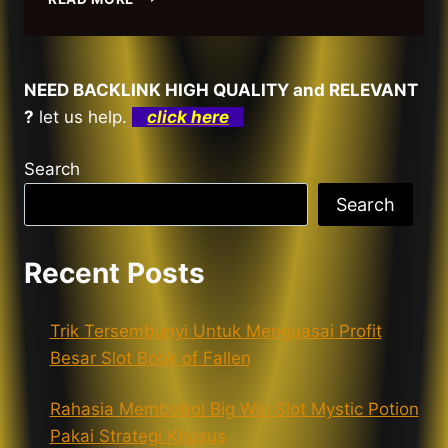
EFEKTIF
MENDAPATKAN
JACKPOT
BESAR
NEED BACKLINK HIGH QUALITY and RELEVANT
SLOT
?
let us help.
click here
DWARF
&
DRAGON
Search
Search
Recent Posts
Trik Tersembunyi Untuk Menguasai Profit
Besar Slot Book of Fallen
Rahasia Membobol Big Win Slot Mystic Potion
Pakai Strategi Khusus