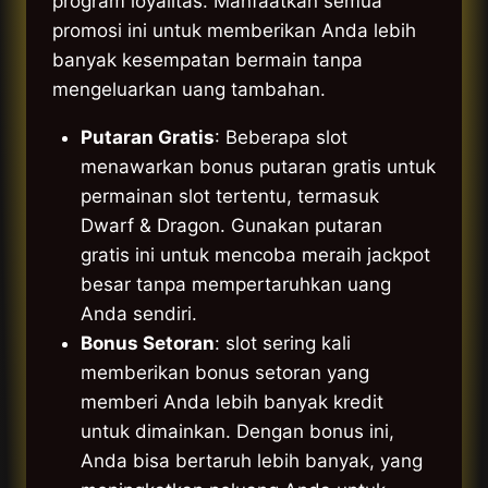
program loyalitas. Manfaatkan semua
promosi ini untuk memberikan Anda lebih
banyak kesempatan bermain tanpa
mengeluarkan uang tambahan.
Putaran Gratis
: Beberapa slot
menawarkan bonus putaran gratis untuk
permainan slot tertentu, termasuk
Dwarf & Dragon. Gunakan putaran
gratis ini untuk mencoba meraih jackpot
besar tanpa mempertaruhkan uang
Anda sendiri.
Bonus Setoran
: slot sering kali
memberikan bonus setoran yang
memberi Anda lebih banyak kredit
untuk dimainkan. Dengan bonus ini,
Anda bisa bertaruh lebih banyak, yang