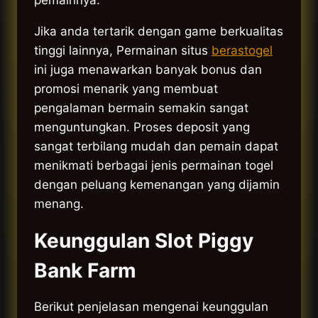
Jika anda tertarik dengan game berkualitas
tinggi lainnya, Permainan situs
berastogel
ini juga menawarkan banyak bonus dan
promosi menarik yang membuat
pengalaman bermain semakin sangat
menguntungkan. Proses deposit yang
sangat terbilang mudah dan pemain dapat
menikmati berbagai jenis permainan togel
dengan peluang kemenangan yang dijamin
menang.
Keunggulan Slot Piggy
Bank Farm
Berikut penjelasan mengenai keunggulan