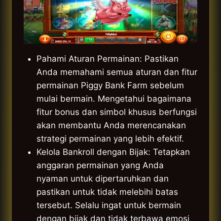
Pahami Aturan Permainan: Pastikan
Anda memahami semua aturan dan fitur
permainan Piggy Bank Farm sebelum
mulai bermain. Mengetahui bagaimana
fitur bonus dan simbol khusus berfungsi
akan membantu Anda merencanakan
strategi permainan yang lebih efektif.
Kelola Bankroll dengan Bijak: Tetapkan
anggaran permainan yang Anda
nyaman untuk dipertaruhkan dan
pastikan untuk tidak melebihi batas
tersebut. Selalu ingat untuk bermain
dengan bijak dan tidak terbawa emosi