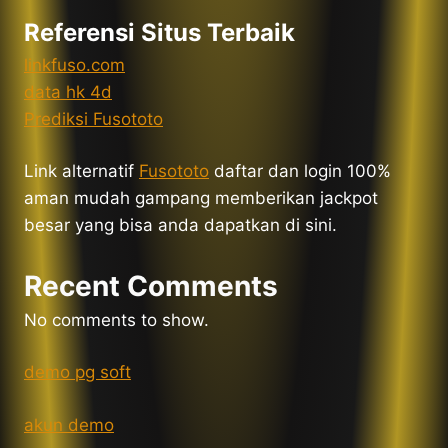
Referensi Situs Terbaik
linkfuso.com
data hk 4d
Prediksi Fusototo
Link alternatif
Fusototo
daftar dan login 100%
aman mudah gampang memberikan jackpot
besar yang bisa anda dapatkan di sini.
Recent Comments
No comments to show.
demo pg soft
akun demo