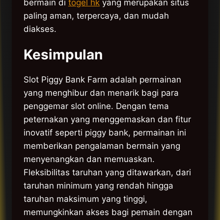
bermain di
togel hk
yang merupakan situs
paling aman, terpercaya, dan mudah
diakses.
Kesimpulan
Slot Piggy Bank Farm adalah permainan
yang menghibur dan menarik bagi para
penggemar slot online. Dengan tema
peternakan yang menggemaskan dan fitur
inovatif seperti piggy bank, permainan ini
memberikan pengalaman bermain yang
menyenangkan dan memuaskan.
Fleksibilitas taruhan yang ditawarkan, dari
taruhan minimum yang rendah hingga
taruhan maksimum yang tinggi,
memungkinkan akses bagi pemain dengan