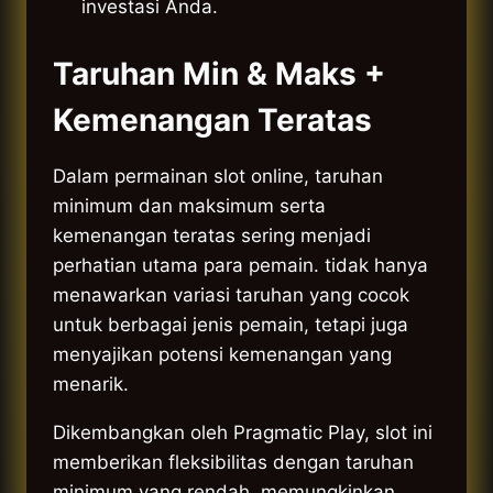
investasi Anda.
Taruhan Min & Maks +
Kemenangan Teratas
Dalam permainan slot online, taruhan
minimum dan maksimum serta
kemenangan teratas sering menjadi
perhatian utama para pemain. tidak hanya
menawarkan variasi taruhan yang cocok
untuk berbagai jenis pemain, tetapi juga
menyajikan potensi kemenangan yang
menarik.
Dikembangkan oleh Pragmatic Play, slot ini
memberikan fleksibilitas dengan taruhan
minimum yang rendah, memungkinkan