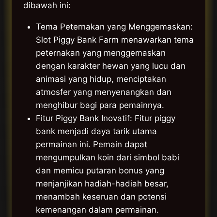
dibawah ini:
Tema Peternakan yang Menggemaskan:
Slot Piggy Bank Farm menawarkan tema
peternakan yang menggemaskan
dengan karakter hewan yang lucu dan
animasi yang hidup, menciptakan
atmosfer yang menyenangkan dan
menghibur bagi para pemainnya.
Fitur Piggy Bank Inovatif: Fitur piggy
bank menjadi daya tarik utama
permainan ini. Pemain dapat
mengumpulkan koin dari simbol babi
dan memicu putaran bonus yang
menjanjikan hadiah-hadiah besar,
menambah keseruan dan potensi
kemenangan dalam permainan.