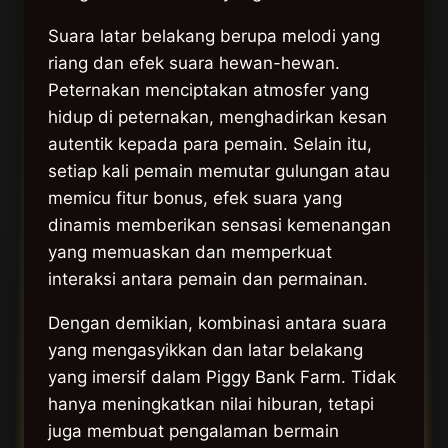
Suara latar belakang berupa melodi yang
riang dan efek suara hewan-hewan.
Peternakan menciptakan atmosfer yang
hidup di peternakan, menghadirkan kesan
autentik kepada para pemain. Selain itu,
setiap kali pemain memutar gulungan atau
memicu fitur bonus, efek suara yang
dinamis memberikan sensasi kemenangan
yang memuaskan dan memperkuat
interaksi antara pemain dan permainan.
Dengan demikian, kombinasi antara suara
yang mengasyikkan dan latar belakang
yang imersif dalam Piggy Bank Farm. Tidak
hanya meningkatkan nilai hiburan, tetapi
juga membuat pengalaman bermain