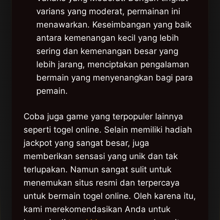
varians yang moderat, permainan ini
menawarkan. Keseimbangan yang baik
antara kemenangan kecil yang lebih
sering dan kemenangan besar yang
lebih jarang, menciptakan pengalaman
bermain yang menyenangkan bagi para
pemain.
Coba juga game yang terpopuler lainnya
seperti togel online. Selain memiliki hadiah
jackpot yang sangat besar, juga
memberikan sensasi yang unik dan tak
terlupakan. Namun sangat sulit untuk
menemukan situs resmi dan terpercaya
untuk bermain togel online. Oleh karena itu,
kami merekomendasikan Anda untuk