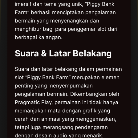
imersif dan tema yang unik, “Piggy Bank
Farm” berhasil menciptakan pengalaman
bermain yang menyenangkan dan
menghibur bagi para penggemar slot dari
berbagai kalangan.
Suara & Latar Belakang
Suara dan latar belakang dalam permainan
slot “Piggy Bank Farm” merupakan elemen
penting yang menyempurnakan
pengalaman bermain. Dikembangkan oleh
Pragmatic Play, permainan ini tidak hanya
memanjakan mata dengan grafik yang
cerah dan animasi yang menggemaskan,
tetapi juga merangsang pendengaran
dengan desain audio yang menarik.