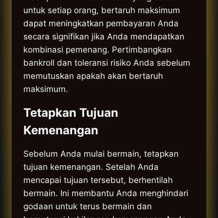
untuk setiap orang, bertaruh maksimum
dapat meningkatkan pembayaran Anda
secara signifikan jika Anda mendapatkan
kombinasi pemenang. Pertimbangkan
bankroll dan toleransi risiko Anda sebelum
memutuskan apakah akan bertaruh
maksimum.
Tetapkan Tujuan
Kemenangan
Sebelum Anda mulai bermain, tetapkan
tujuan kemenangan. Setelah Anda
mencapai tujuan tersebut, berhentilah
bermain. Ini membantu Anda menghindari
godaan untuk terus bermain dan