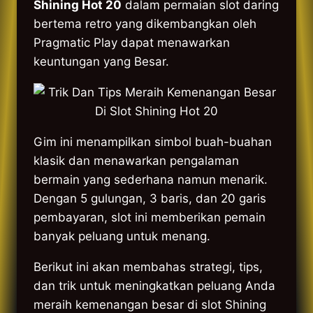
Shining Hot 20
dalam permaian slot daring
bertema retro yang dikembangkan oleh
Pragmatic Play dapat menawarkan
keuntungan yang Besar.
Gim ini menampilkan simbol buah-buahan
klasik dan menawarkan pengalaman
bermain yang sederhana namun menarik.
Dengan 5 gulungan, 3 baris, dan 20 garis
pembayaran, slot ini memberikan pemain
banyak peluang untuk menang.
Berikut ini akan membahas strategi, tips,
dan trik untuk meningkatkan peluang Anda
meraih kemenangan besar di slot Shining