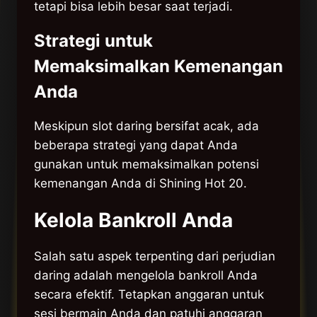
tetapi bisa lebih besar saat terjadi.
Strategi untuk
Memaksimalkan Kemenangan
Anda
Meskipun slot daring bersifat acak, ada
beberapa strategi yang dapat Anda
gunakan untuk memaksimalkan potensi
kemenangan Anda di Shining Hot 20.
Kelola Bankroll Anda
Salah satu aspek terpenting dari perjudian
daring adalah mengelola bankroll Anda
secara efektif. Tetapkan anggaran untuk
sesi bermain Anda dan patuhi anggaran