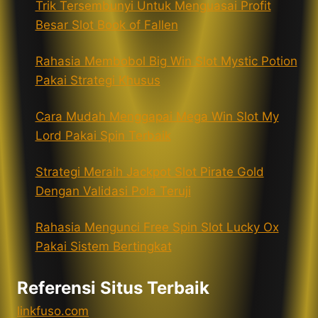
Trik Tersembunyi Untuk Menguasai Profit
Besar Slot Book of Fallen
Rahasia Membobol Big Win Slot Mystic Potion
Pakai Strategi Khusus
Cara Mudah Menggapai Mega Win Slot My
Lord Pakai Spin Terbaik
Strategi Meraih Jackpot Slot Pirate Gold
Dengan Validasi Pola Teruji
Rahasia Mengunci Free Spin Slot Lucky Ox
Pakai Sistem Bertingkat
Referensi Situs Terbaik
linkfuso.com