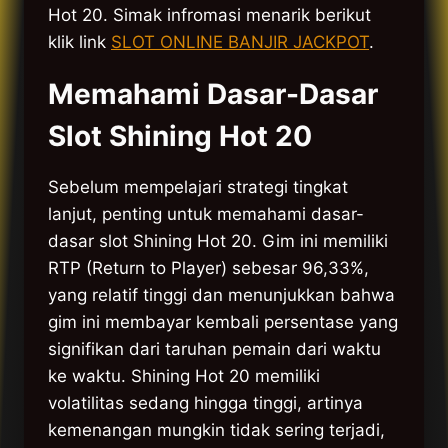
Hot 20. Simak infromasi menarik berikut
klik link
SLOT ONLINE BANJIR JACKPOT
.
Memahami Dasar-Dasar
Slot Shining Hot 20
Sebelum mempelajari strategi tingkat
lanjut, penting untuk memahami dasar-
dasar slot Shining Hot 20. Gim ini memiliki
RTP (Return to Player) sebesar 96,33%,
yang relatif tinggi dan menunjukkan bahwa
gim ini membayar kembali persentase yang
signifikan dari taruhan pemain dari waktu
ke waktu. Shining Hot 20 memiliki
volatilitas sedang hingga tinggi, artinya
kemenangan mungkin tidak sering terjadi,