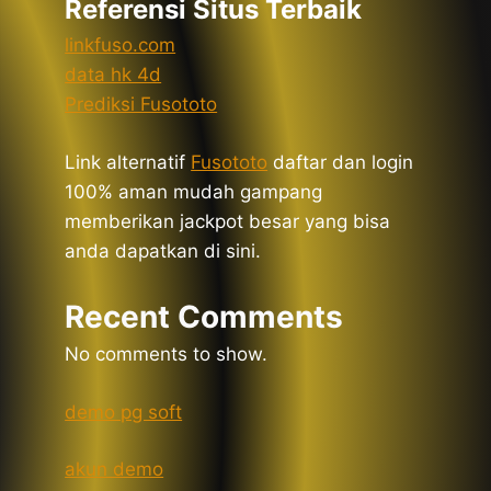
Referensi Situs Terbaik
linkfuso.com
data hk 4d
Prediksi Fusototo
Link alternatif
Fusototo
daftar dan login
100% aman mudah gampang
memberikan jackpot besar yang bisa
anda dapatkan di sini.
Recent Comments
No comments to show.
demo pg soft
akun demo