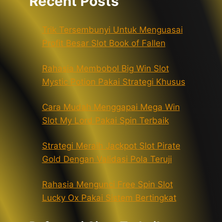
Recent Posts
Trik Tersembunyi Untuk Menguasai
Profit Besar Slot Book of Fallen
Rahasia Membobol Big Win Slot
Mystic Potion Pakai Strategi Khusus
Cara Mudah Menggapai Mega Win
Slot My Lord Pakai Spin Terbaik
Strategi Meraih Jackpot Slot Pirate
Gold Dengan Validasi Pola Teruji
Rahasia Mengunci Free Spin Slot
Lucky Ox Pakai Sistem Bertingkat