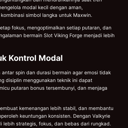
engelola modal kecil dengan aman,
kombinasi simbol langka untuk Maxwin.
etap fokus, mengoptimalkan setiap putaran, dan
ngalaman bermain Slot Viking Forge menjadi lebih
uk Kontrol Modal
antar spin dan durasi bermain agar emosi tidak
 disiplin menggunakan teknik ini dapat
micu putaran bonus tersembunyi, dan menjaga
 membuat kemenangan lebih stabil, dan membantu
roleh keuntungan konsisten. Dengan Valkyrie
 lebih strategis, fokus, dan bebas dari rungkad.