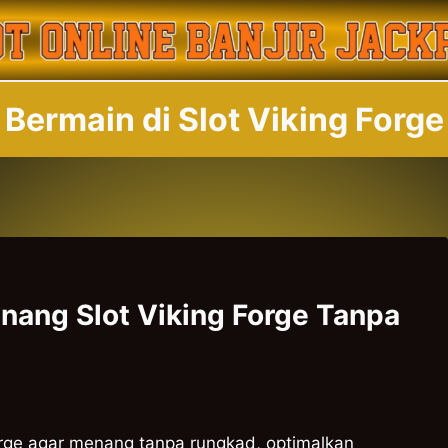
Bermain di Slot Viking Forge
ang Slot Viking Forge Tanpa
orge agar menang tanpa rungkad, optimalkan