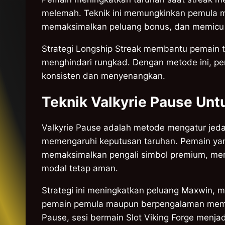
melemah. Teknik ini memungkinkan pemula m
memaksimalkan peluang bonus, dan memicu 
Strategi Longship Streak membantu pemain t
menghindari rungkad. Dengan metode ini, pe
konsisten dan menyenangkan.
Teknik Valkyrie Pause Unt
Valkyrie Pause adalah metode mengatur jeda 
memengaruhi keputusan taruhan. Pemain yang
memaksimalkan pengali simbol premium, me
modal tetap aman.
Strategi ini meningkatkan peluang Maxwin,
pemain pemula maupun berpengalaman mempe
Pause, sesi bermain Slot Viking Forge menjadi