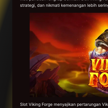
strategi, dan nikmati kemenangan lebih serin
Slot Viking Forge menyajikan pertarungan V