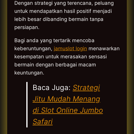
Dengan strategi yang terencana, peluang
untuk mendapatkan hasil positif menjadi
lebih besar dibanding bermain tanpa
persiapan.
Bagi anda yang tertarik mencoba
keberuntungan,
jamuslot login
menawarkan
kesempatan untuk merasakan sensasi
bermain dengan berbagai macam
keuntungan.
Baca Juga:
Strategi
Jitu Mudah Menang
di Slot Online Jumbo
Safari