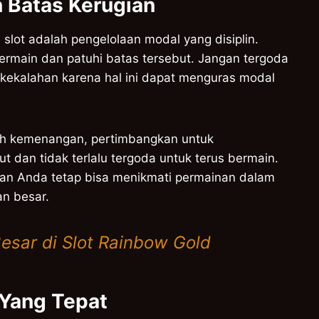
 Batas Kerugian
slot adalah pengelolaan modal yang disiplin.
rmain dan patuhi batas tersebut. Jangan tergoda
kekalahan karena hal ini dapat menguras modal
aih kemenangan, pertimbangkan untuk
an tidak terlalu tergoda untuk terus bermain.
an Anda tetap bisa menikmati permainan dalam
an besar.
sar di Slot Rainbow Gold
 Yang Tepat