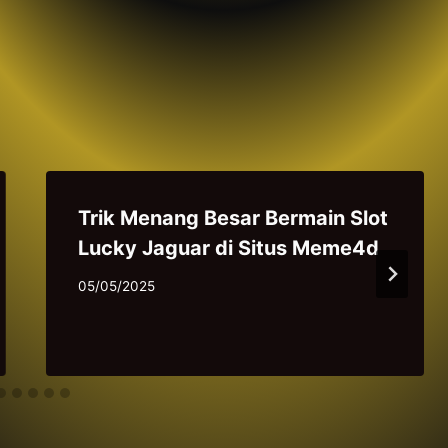
Trik Menang Besar Bermain Slot
Lucky Jaguar di Situs Meme4d
05/05/2025