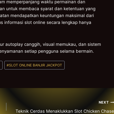
lam memperpanjang waktu permainan dan
ikan untuk membaca syarat dan ketentuan yang
patan mendapatkan keuntungan maksimal dari
us informasi slot online secara lengkap hanya
ur autoplay canggih, visual memukau, dan sistem
kenyamanan setiap pengguna selama bermain.
E
#
SLOT ONLINE BANJIR JACKPOT
NEXT
Teknik Cerdas Menaklukkan Slot Chicken Chase