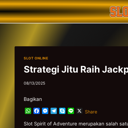
Skip
to
content
SLOT ONLINE
Strategi Jitu Raih Jackp
08/13/2025
Bagikan
W
F
M
T
S
L
X
Share
h
a
e
e
k
i
a
c
s
l
y
n
Slot Spirit of Adventure merupakan salah sa