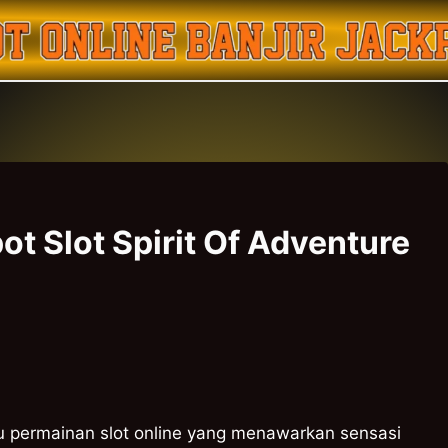
ot Slot Spirit Of Adventure
tu permainan slot online yang menawarkan sensasi