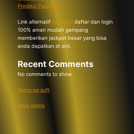
Prediksi Fusototo
Link alternatif
Fusototo
daftar dan login
100% aman mudah gampang
memberikan jackpot besar yang bisa
anda dapatkan di sini.
Recent Comments
No comments to show.
demo pg soft
akun demo