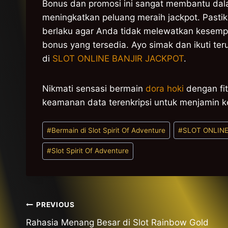
Bonus dan promosi ini sangat membantu da
meningkatkan peluang meraih jackpot. Past
berlaku agar Anda tidak melewatkan kesem
bonus yang tersedia. Ayo simak dan ikuti ter
di
SLOT ONLINE BANJIR JACKPOT
.
Nikmati sensasi bermain
dora hoki
dengan fit
keamanan data terenkripsi untuk menjamin 
Post
#
Bermain di Slot Spirit Of Adventure
#
SLOT ONLIN
Tags:
#
Slot Spirit Of Adventure
Post
PREVIOUS
Rahasia Menang Besar di Slot Rainbow Gold