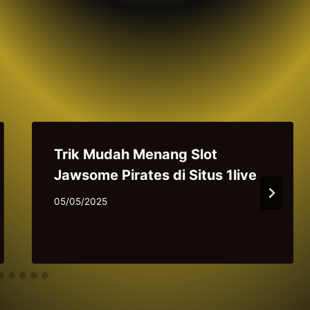
Trik Mudah Menang Slot
Jawsome Pirates di Situs 1live
05/05/2025