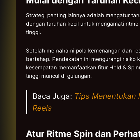
Mulai dengan Taruhan Keci
Strategi penting lainnya adalah mengatur ta
dengan taruhan kecil untuk mengamati ritme
tinggi.
Setelah memahami pola kemenangan dan respo
bertahap. Pendekatan ini mengurangi risiko
kesempatan memanfaatkan fitur Hold & Spinne
tinggi muncul di gulungan.
Baca Juga:
Tips Menentukan M
Reels
Atur Ritme Spin dan Perha