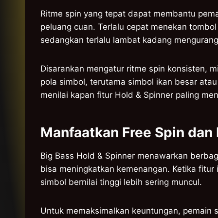
Ritme spin yang tepat dapat membantu pem
peluang cuan. Terlalu cepat menekan tombol
sedangkan terlalu lambat kadang mengurangi
Disarankan mengatur ritme spin konsisten, m
pola simbol, terutama simbol ikan besar ata
menilai kapan fitur Hold & Spinner paling m
Manfaatkan Free Spin dan 
Big Bass Hold & Spinner menawarkan berbagai
bisa meningkatkan kemenangan. Ketika fitur i
simbol bernilai tinggi lebih sering muncul.
Untuk memaksimalkan keuntungan, pemain seb