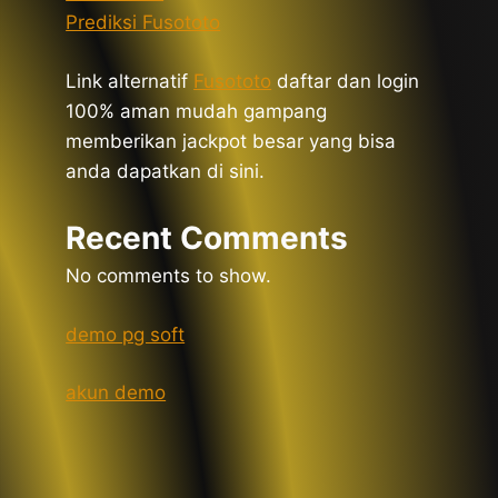
Prediksi Fusototo
Link alternatif
Fusototo
daftar dan login
100% aman mudah gampang
memberikan jackpot besar yang bisa
anda dapatkan di sini.
Recent Comments
No comments to show.
demo pg soft
akun demo