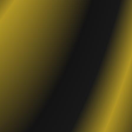
Strategi Jitu di Slot Mystic Chief
Yang Membuat Banjir Cuan
11/16/2025