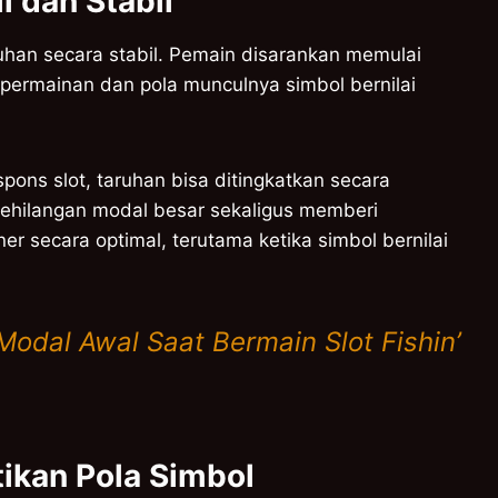
l dan Stabil
ruhan secara stabil. Pemain disarankan memulai
 permainan dan pola munculnya simbol bernilai
ns slot, taruhan bisa ditingkatkan secara
 kehilangan modal besar sekaligus memberi
r secara optimal, terutama ketika simbol bernilai
odal Awal Saat Bermain Slot Fishin’
tikan Pola Simbol