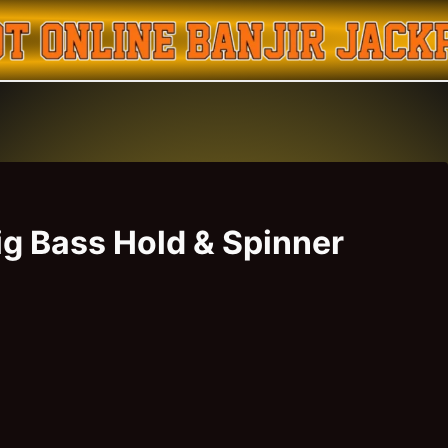
ig Bass Hold & Spinner