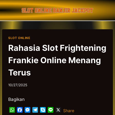
Skip
to
content
SLOT ONLINE
Rahasia Slot Frightening
Frankie Online Menang
Terus
10/27/2025
Bagikan
W
F
M
T
S
L
X
Share