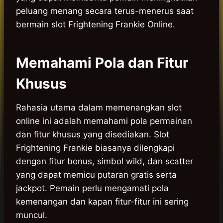
peluang menang secara terus-menerus saat
bermain slot Frightening Frankie Online.
Memahami Pola dan Fitur
Khusus
Rahasia utama dalam memenangkan slot
online ini adalah memahami pola permainan
dan fitur khusus yang disediakan. Slot
Frightening Frankie biasanya dilengkapi
dengan fitur bonus, simbol wild, dan scatter
yang dapat memicu putaran gratis serta
jackpot. Pemain perlu mengamati pola
kemenangan dan kapan fitur-fitur ini sering
muncul.