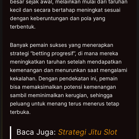
besar sejak awal, melainkan mulai dari taruhan
kecil dan secara bertahap meningkat sesuai
dengan keberuntungan dan pola yang
terbentuk.
Banyak pemain sukses yang menerapkan
strategi “betting progresif”, di mana mereka
meningkatkan taruhan setelah mendapatkan
kemenangan dan menurunkan saat mengalami
kekalahan. Dengan pendekatan ini, pemain
bisa memaksimalkan potensi kemenangan
sambil meminimalkan kerugian, sehingga
peluang untuk menang terus menerus tetap
terbuka.
Baca Juga:
Strategi Jitu Slot