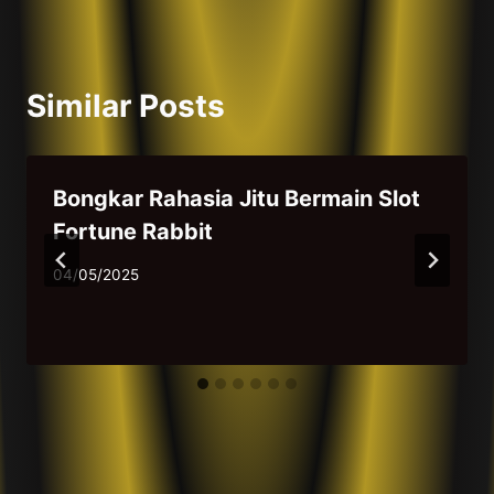
Similar Posts
Bongkar Rahasia Jitu Bermain Slot
Fortune Rabbit
04/05/2025