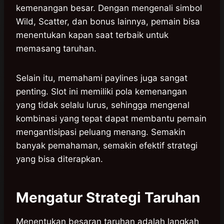
kemenangan besar. Dengan mengenali simbol
Wild, Scatter, dan bonus lainnya, pemain bisa
menentukan kapan saat terbaik untuk
memasang taruhan.
Selain itu, memahami paylines juga sangat
penting. Slot ini memiliki pola kemenangan
yang tidak selalu lurus, sehingga mengenal
kombinasi yang tepat dapat membantu pemain
mengantisipasi peluang menang. Semakin
banyak pemahaman, semakin efektif strategi
yang bisa diterapkan.
Mengatur Strategi Taruhan
Menentukan besaran taruhan adalah langkah