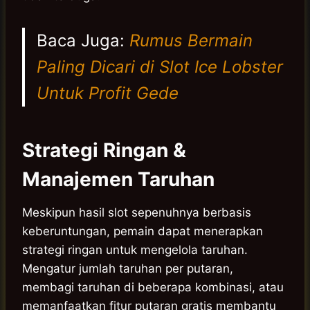
Baca Juga:
Rumus Bermain
Paling Dicari di Slot Ice Lobster
Untuk Profit Gede
Strategi Ringan &
Manajemen Taruhan
Meskipun hasil slot sepenuhnya berbasis
keberuntungan, pemain dapat menerapkan
strategi ringan untuk mengelola taruhan.
Mengatur jumlah taruhan per putaran,
membagi taruhan di beberapa kombinasi, atau
memanfaatkan fitur putaran gratis membantu