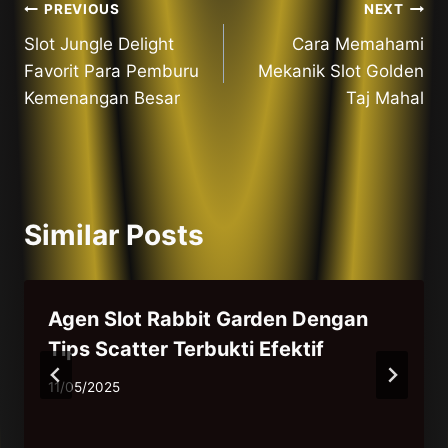
Post
PREVIOUS
NEXT
Slot Jungle Delight
Cara Memahami
navigation
Favorit Para Pemburu
Mekanik Slot Golden
Kemenangan Besar
Taj Mahal
Similar Posts
Agen Slot Rabbit Garden Dengan
Tips Scatter Terbukti Efektif
11/05/2025