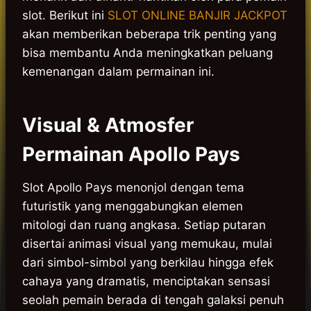
slot. Berikut ini
SLOT ONLINE BANJIR JACKPOT
akan memberikan beberapa trik penting yang
bisa membantu Anda meningkatkan peluang
kemenangan dalam permainan ini.
Visual & Atmosfer
Permainan Apollo Pays
Slot Apollo Pays menonjol dengan tema
futuristik yang menggabungkan elemen
mitologi dan ruang angkasa. Setiap putaran
disertai animasi visual yang memukau, mulai
dari simbol-simbol yang berkilau hingga efek
cahaya yang dramatis, menciptakan sensasi
seolah pemain berada di tengah galaksi penuh