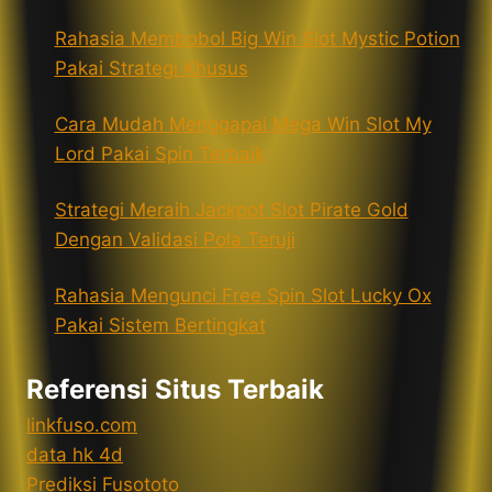
Rahasia Membobol Big Win Slot Mystic Potion
Pakai Strategi Khusus
Cara Mudah Menggapai Mega Win Slot My
Lord Pakai Spin Terbaik
Strategi Meraih Jackpot Slot Pirate Gold
Dengan Validasi Pola Teruji
Rahasia Mengunci Free Spin Slot Lucky Ox
Pakai Sistem Bertingkat
Referensi Situs Terbaik
linkfuso.com
data hk 4d
Prediksi Fusototo