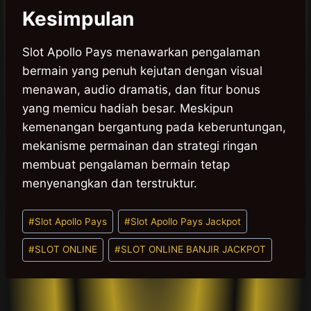
Kesimpulan
Slot Apollo Pays menawarkan pengalaman
bermain yang penuh kejutan dengan visual
menawan, audio dramatis, dan fitur bonus
yang memicu hadiah besar. Meskipun
kemenangan bergantung pada keberuntungan,
mekanisme permainan dan strategi ringan
membuat pengalaman bermain tetap
menyenangkan dan terstruktur.
Post
#
Slot Apollo Pays
#
Slot Apollo Pays Jackpot
Tags:
#
SLOT ONLINE
#
SLOT ONLINE BANJIR JACKPOT