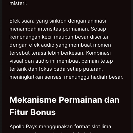
misteri.
Efek suara yang sinkron dengan animasi
menambah intensitas permainan. Setiap
kemenangan kecil maupun besar disertai
dengan efek audio yang membuat momen
tersebut terasa lebih berkesan. Kombinasi
visual dan audio ini membuat pemain tetap
tertarik dan fokus pada setiap putaran,
meningkatkan sensasi menunggu hadiah besar.
Mekanisme Permainan dan
Fitur Bonus
Apollo Pays menggunakan format slot lima