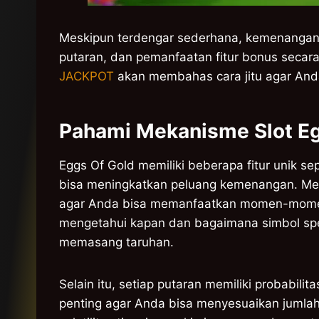
Meskipun terdengar sederhana, kemenangan
putaran, dan pemanfaatan fitur bonus secara
JACKPOT
akan membahas cara jitu agar And
Pahami Mekanisme Slot Eg
Eggs Of Gold memiliki beberapa fitur unik sep
bisa meningkatkan peluang kemenangan. Mem
agar Anda bisa memanfaatkan momen-momen 
mengetahui kapan dan bagaimana simbol spes
memasang taruhan.
Selain itu, setiap putaran memiliki probabili
penting agar Anda bisa menyesuaikan jumlah