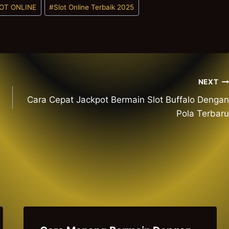
OT ONLINE
#
Slot Online Terbaik 2025
NEXT
Cara Cepat Jackpot Bermain Slot Buffalo Dengan
Pola Terbaru