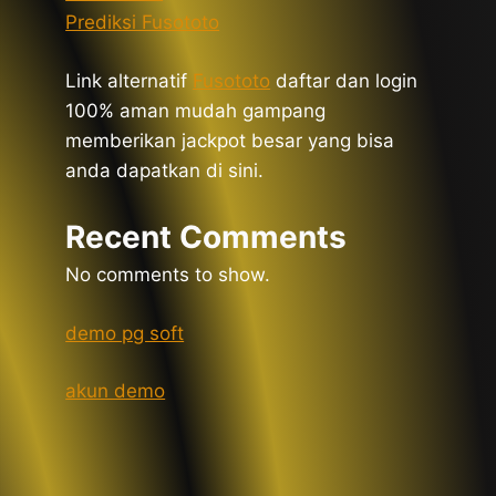
Prediksi Fusototo
Link alternatif
Fusototo
daftar dan login
100% aman mudah gampang
memberikan jackpot besar yang bisa
anda dapatkan di sini.
Recent Comments
No comments to show.
demo pg soft
akun demo