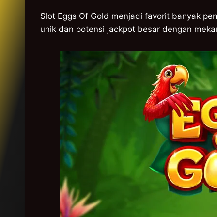
h
a
e
e
k
i
a
c
s
l
y
n
Slot Eggs Of Gold menjadi favorit banyak p
t
e
s
e
p
e
unik dan potensi jackpot besar dengan meka
s
b
e
g
e
A
o
n
r
p
o
g
a
p
k
e
m
r